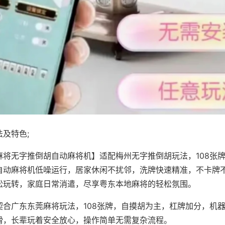
及特色;
麻将无字推倒胡自动麻将机】适配梅州无字推倒胡玩法，108张
自动麻将机低噪运行，居家休闲不扰邻，洗牌快速精准，不卡牌
松玩转，家庭日常消遣，尽享粤东本地麻将的轻松氛围。
契合广东东莞麻将玩法，108张牌，自摸胡为主，杠牌加分，机
滑，长辈玩着安全放心，操作简单无需复杂流程。