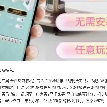
及特色;
胡专属·全自动麻将机】专为广东地区推倒胡玩法定制，适配108
自摸胡牌，自动麻将机搭载静音洗牌机芯，30秒极速完成洗牌叠
、买马功能一键适配，庄家买2马闲家买1马自动结算计分，机身
辨，老少皆宜，亲友小聚、邻里消遣都能轻松开局，还原地道粤