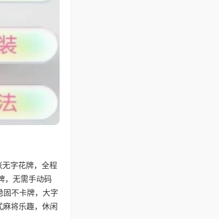
张无字花牌，全程
牌，无需手动码
稳固不卡牌，大字
式麻将乐趣，休闲