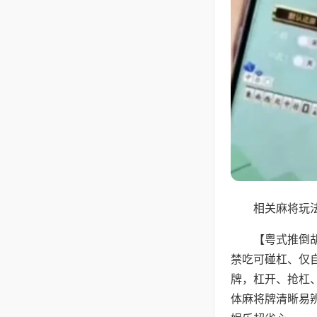
相关麻将玩法
【粤式推倒
禁吃可碰杠、仅
牌，杠开、抢杠
体麻将牌清晰易