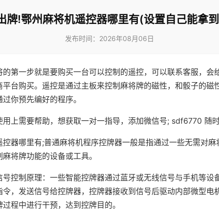
出牌!鄂州麻将机遥控器哪里有(设置自己能拿到
发布时间：2026年08月06日
将的第一步就是要购买一台可以控制的遥控，可以联系客服，会
商平台购买。遥控是通过主板来控制麻将牌的磁性，和骰子的磁
通过你预先编好的程序。
用上需要帮助，想获取一对一指导，添加微信号; sdf6770 随时
遥控器哪里有;普通麻将机程序控牌器一般是指通过一些无需对麻
制麻将牌功能的设备或工具。
信号控制原理：一些智能控牌器通过蓝牙或无线信号与手机等设
指令，发送信号给控牌器，控牌器接收到信号后驱动内部微型电
牌过程中进行干预，达到控牌目的。