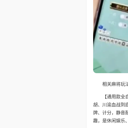
相关麻将玩法
【通用款全
胡、川渝血战到
牌、计分，静音
趣，是休闲娱乐