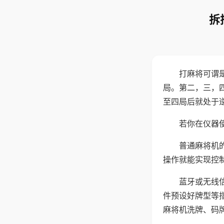
拆
打麻将可谓
局。第二，三，
至四局后就处于
若你在仪器使
普通麻将机
操作就能实现控
蓝牙或无线
件预设好牌型等
麻将机洗牌、码