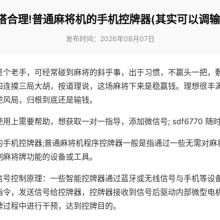
搭合理!普通麻将机的手机控牌器(其实可以调输
发布时间：2026年08月07日
是个老手，可经常碰到麻将的斜乎事，出于习惯，不赢头一把，
四连摸三局大胡，按道理说，这场麻将下来是稳赢钱。理想很丰
逆风局，归根到底还是输钱。
用上需要帮助，想获取一对一指导，添加微信号; sdf6770 随时
的手机控牌器;普通麻将机程序控牌器一般是指通过一些无需对麻
制麻将牌功能的设备或工具。
信号控制原理：一些智能控牌器通过蓝牙或无线信号与手机等设
指令，发送信号给控牌器，控牌器接收到信号后驱动内部微型电
牌过程中进行干预，达到控牌目的。