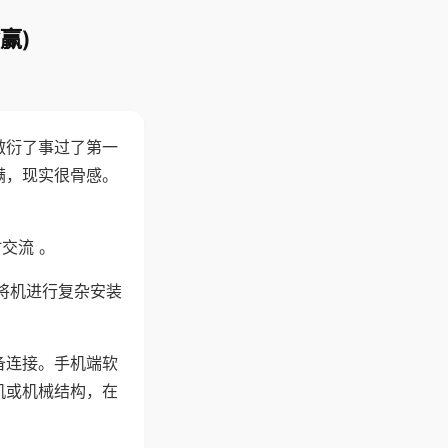
赢)
敷衍了事过了第一
满，现实很骨感。
交流 。
将机进行复杂安装
备连接。手机端软
机或机械结构，在