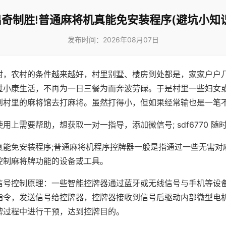
出奇制胜!普通麻将机真能免安装程序(避坑小知识
发布时间：2026年08月07日
村，农村的条件越来越好，村里别墅、楼房到处都是，家家户户
过小康生活，不再为一日三餐为而奔波劳碌。于是村里一些妇女
到村里的麻将馆去打麻将。虽然打得小，但如果经常输也是一笔
用上需要帮助，想获取一对一指导，添加微信号; sdf6770 随时
真能免安装程序;普通麻将机程序控牌器一般是指通过一些无需对
控制麻将牌功能的设备或工具。
信号控制原理：一些智能控牌器通过蓝牙或无线信号与手机等设
指令，发送信号给控牌器，控牌器接收到信号后驱动内部微型电
牌过程中进行干预，达到控牌目的。