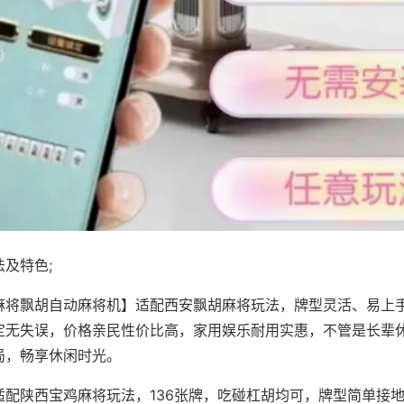
及特色;
麻将飘胡自动麻将机】适配西安飘胡麻将玩法，牌型灵活、易上
定无失误，价格亲民性价比高，家用娱乐耐用实惠，不管是长辈
局，畅享休闲时光。
适配陕西宝鸡麻将玩法，136张牌，吃碰杠胡均可，牌型简单接