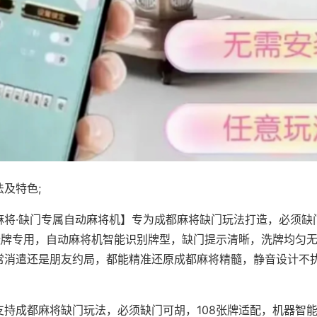
及特色;
麻将·缺门专属自动麻将机】专为成都麻将缺门玩法打造，必须缺
8张牌专用，自动麻将机智能识别牌型，缺门提示清晰，洗牌均匀
常消遣还是朋友约局，都能精准还原成都麻将精髓，静音设计不
支持成都麻将缺门玩法，必须缺门可胡，108张牌适配，机器智