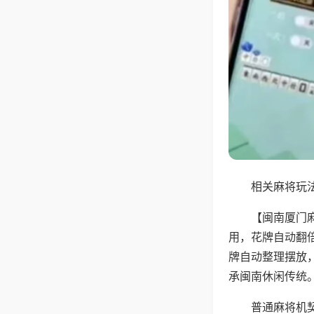
相关麻将玩法
【闽南厦门
用，花牌自动翻
牌自动整理摆放
承闽南休闲传统
普通麻将机