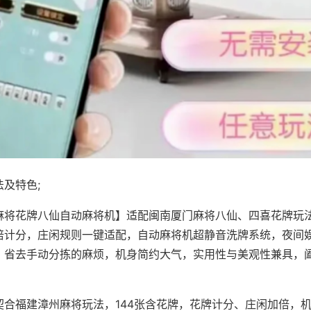
及特色;
麻将花牌八仙自动麻将机】适配闽南厦门麻将八仙、四喜花牌玩法
倍计分，庄闲规则一键适配，自动麻将机超静音洗牌系统，夜间
，省去手动分拣的麻烦，机身简约大气，实用性与美观性兼具，
。
契合福建漳州麻将玩法，144张含花牌，花牌计分、庄闲加倍，