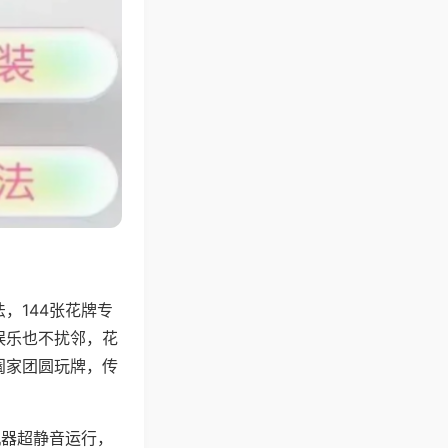
，144张花牌专
娱乐也不扰邻，花
阖家团圆玩牌，传
机器超静音运行，