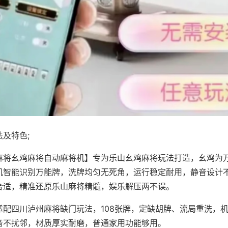
及特色;
麻将幺鸡麻将自动麻将机】专为乐山幺鸡麻将玩法打造，幺鸡为万
机智能识别万能牌，洗牌均匀无死角，运行稳定耐用，静音设计
合适，精准还原乐山麻将精髓，娱乐解压两不误。
适配四川泸州麻将缺门玩法，108张牌，定缺胡牌、流局重洗，
音不扰邻，材质厚实耐磨，普通家用功能够用。