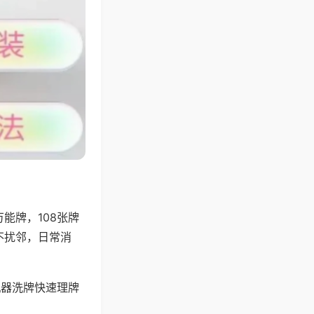
能牌，108张牌
不扰邻，日常消
机器洗牌快速理牌