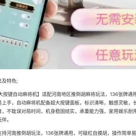
及特色;
·大按键自动麻将机】适配河南地区推倒胡麻将玩法，136张牌通
易上手，自动麻将机配备超大按键面板，标识清晰，触感灵敏，
音，不耽误对局时间，机身稳固结实，承重能力强，家用娱乐耐
玩伴。
支持河南推倒胡玩法，136张牌通用，可碰杠自摸胡，操作简单