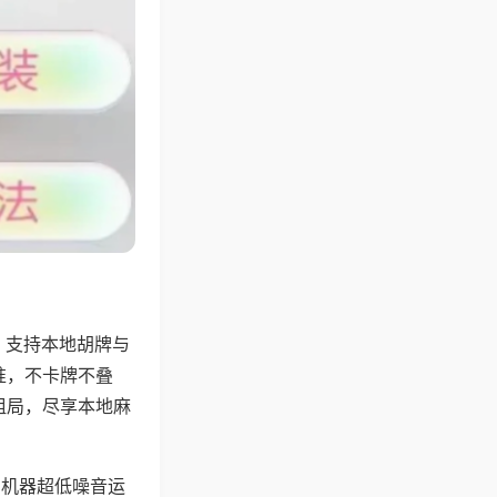
，支持本地胡牌与
准，不卡牌不叠
组局，尽享本地麻
，机器超低噪音运