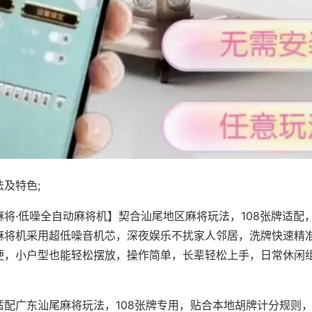
及特色;
麻将·低噪全自动麻将机】契合汕尾地区麻将玩法，108张牌适配
麻将机采用超低噪音机芯，深夜娱乐不扰家人邻居，洗牌快速精
便，小户型也能轻松摆放，操作简单，长辈轻松上手，日常休闲
适配广东汕尾麻将玩法，108张牌专用，贴合本地胡牌计分规则