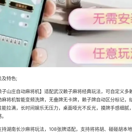
及特色;
赖子山庄自动麻将机】适配武汉赖子麻将经典玩法，可自定义多赖
动麻将机智能变频洗牌，无叠牌无卡牌，赖子牌自动区分标记，
性能拉满，长时间娱乐无压力，桌面哑光不反光，摸牌手感细腻
感。
支持湖南长沙麻将玩法，108张牌适配，支持将将胡、碰碰胡本