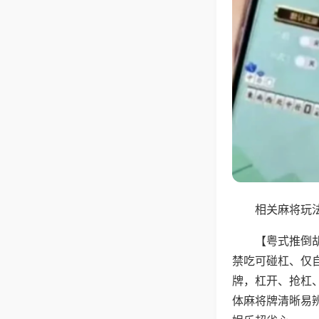
相关麻将玩法
【粤式推倒
禁吃可碰杠、仅
牌，杠开、抢杠
体麻将牌清晰易