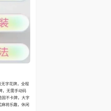
张无字花牌，全程
牌，无需手动码
稳固不卡牌，大字
式麻将乐趣，休闲