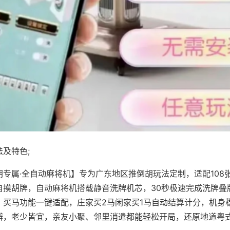
及特色;
胡专属·全自动麻将机】专为广东地区推倒胡玩法定制，适配108
自摸胡牌，自动麻将机搭载静音洗牌机芯，30秒极速完成洗牌叠
、买马功能一键适配，庄家买2马闲家买1马自动结算计分，机身
辨，老少皆宜，亲友小聚、邻里消遣都能轻松开局，还原地道粤