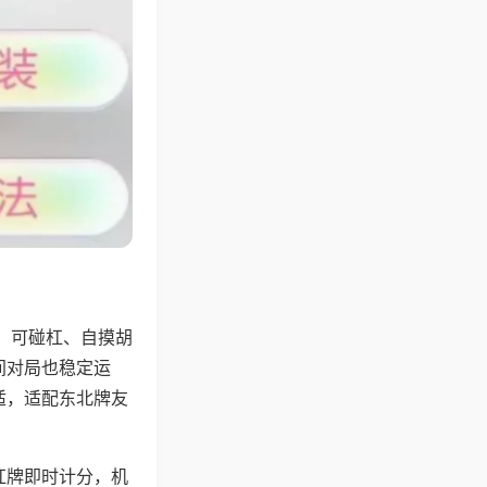
，可碰杠、自摸胡
间对局也稳定运
适，适配东北牌友
杠牌即时计分，机