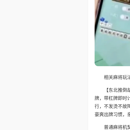
相关麻将玩法
【东北推倒
牌，带杠牌即时
行，不发烫不故
豪爽出牌习惯，
普通麻将机