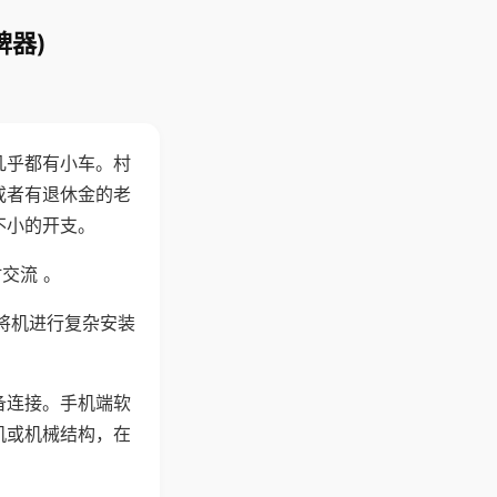
牌器)
几乎都有小车。村
或者有退休金的老
不小的开支。
交流 。
将机进行复杂安装
备连接。手机端软
机或机械结构，在