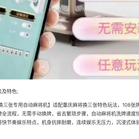
及特色;
·换三张专用自动麻将机】适配重庆麻将换三张特色玩法，108张
牌全流程，无需手动换牌，省去繁琐步骤，自动麻将机洗牌速度
将快节奏娱乐特点，机身抗摔耐磨，连续娱乐无压力，沉浸式体