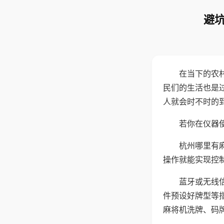
避坑
在当下的农
民们的生活也是
人就会时不时的
若你在仪器使
杭州哪里有
操作就能实现控
蓝牙或无线
件预设好牌型等
麻将机洗牌、码