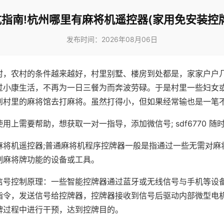
指南!杭州哪里有麻将机遥控器(家用免安装控
发布时间：2026年08月06日
村，农村的条件越来越好，村里别墅、楼房到处都是，家家户户
过小康生活，不再为一日三餐为而奔波劳碌。于是村里一些妇女
到村里的麻将馆去打麻将。虽然打得小，但如果经常输也是一笔
用上需要帮助，想获取一对一指导，添加微信号; sdf6770 随时
麻将机遥控器;普通麻将机程序控牌器一般是指通过一些无需对麻
制麻将牌功能的设备或工具。
信号控制原理：一些智能控牌器通过蓝牙或无线信号与手机等设
指令，发送信号给控牌器，控牌器接收到信号后驱动内部微型电
牌过程中进行干预，达到控牌目的。