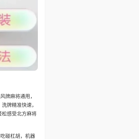
带风牌麻将通用，
，洗牌精准快速，
轻松感受北方麻将
可吃碰杠胡，机器