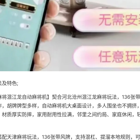
及特色;
麻将混江龙自动麻将机】契合河北沧州混江龙麻将玩法，136张
作，胡牌牌型多样，自动麻将机大桌面设计，多人围坐也不拥挤
，材质厚实防摔，家用耐用性拉满，邻里之间约局、家庭休闲，
适配天津麻将玩法，136张带风牌，支持混杠、提溜本地规则，