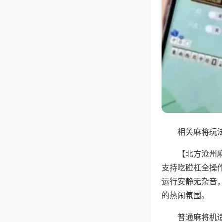
相关麻将玩法
【北方沧州
支持吃碰杠全操
运行安静无杂音
的热闹氛围。
普通麻将机