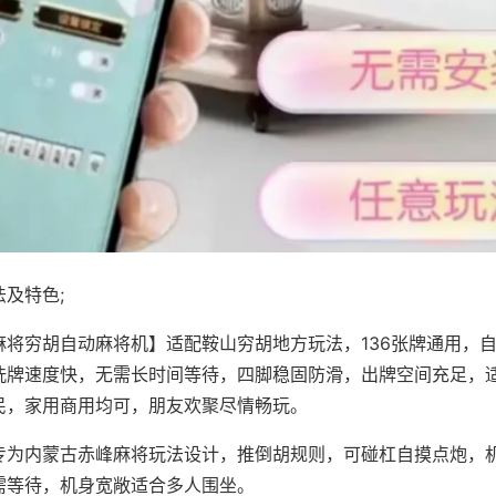
及特色;
麻将穷胡自动麻将机】适配鞍山穷胡地方玩法，136张牌通用，
洗牌速度快，无需长时间等待，四脚稳固防滑，出牌空间充足，
民，家用商用均可，朋友欢聚尽情畅玩。
专为内蒙古赤峰麻将玩法设计，推倒胡规则，可碰杠自摸点炮，
需等待，机身宽敞适合多人围坐。