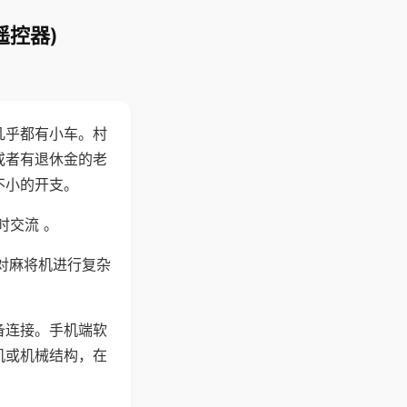
遥控器)
几乎都有小车。村
或者有退休金的老
不小的开支。
时交流 。
对麻将机进行复杂
备连接。手机端软
机或机械结构，在