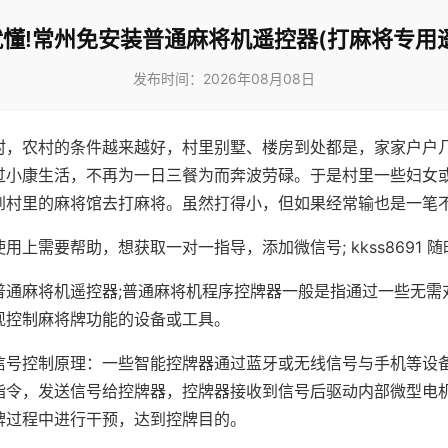
懂!常州免安装普通麻将机遥控器(打麻将专用
发布时间：2026年08月08日
村，农村的条件越来越好，村里别墅、楼房到处都是，家家户户
过小康生活，不再为一日三餐为而奔波劳碌。于是村里一些妇女
到村里的麻将馆去打麻将。虽然打得小，但如果经常输也是一笔
用上需要帮助，想获取一对一指导，添加微信号; kkss8691 随
普通麻将机遥控器;普通麻将机程序控牌器一般是指通过一些无需
现控制麻将牌功能的设备或工具。
信号控制原理：一些智能控牌器通过蓝牙或无线信号与手机等设
指令，发送信号给控牌器，控牌器接收到信号后驱动内部微型电
牌过程中进行干预，达到控牌目的。